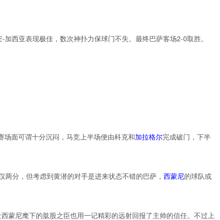
-加西亚表现极佳，数次神扑力保球门不失。最终巴萨客场2-0取胜。
比赛场面可谓十分沉闷，马竞上半场便由科克和
加拉格尔
完成破门，下半
仅两分，但考虑到黄潜的对手是进来状态不错的巴萨，
西蒙尼
的球队或
位西蒙尼麾下的肱股之臣也用一记精彩的远射回报了主帅的信任。不过上