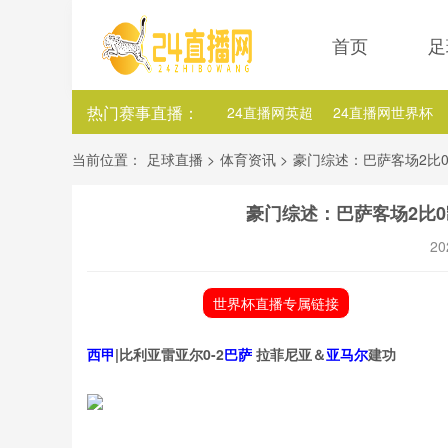
首页
足
热门赛事直播：
24直播网英超
24直播网世界杯
24直播网意甲
24直播网法甲
当前位置：
足球直播
>
体育资讯
>
豪门综述：巴萨客场2比
豪门综述：巴萨客场2比0
20
世界杯直播专属链接
西甲
|比利亚雷亚尔0-2
巴萨
拉菲尼亚＆
亚马尔
建功