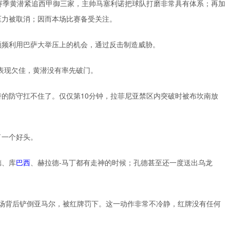
赛季黄潜紧追西甲御三家，主帅马塞利诺把球队打磨非常具有体系；再加
压力被取消；因而本场比赛备受关注。
频频利用巴萨大举压上的机会，通过反击制造威胁。
表现欠佳，黄潜没有率先破门。
的防守扛不住了。仅仅第10分钟，拉菲尼亚禁区内突破时被布坎南放
了一个好头。
德、库
巴西
、赫拉德-马丁都有走神的时候；孔德甚至还一度送出乌龙
中场背后铲倒亚马尔，被红牌罚下。这一动作非常不冷静，红牌没有任何