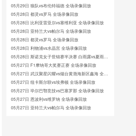
05月29日 狼队vs布伦特福德 全场录像回放
05月28日 都灵vs罗马 全场录像回放
05月28日 比利亚雷亚尔vs塞维利亚 全场录像回放
05月28日 亚特兰大vs帕尔马 全场录像回放
05月28日 都灵vs罗马 全场录像回放
05月28日 利物浦vs水晶宫 全场录像回放
05月28日 斯诺克女子世锦赛半决赛 白雨露vs夏雨滢
全场录像回放
05月27日 F1摩纳哥大奖赛正赛 全场录像回放
05月27日 武汉聚星闪耀vs烟台黄渤海新区鑫海 全场
录像
05月27日 纽卡斯尔联vs埃弗顿 全场录像回放
05月27日 毕尔巴鄂竞技vs巴塞罗那 全场录像回放
05月27日 恩波利vs维罗纳 全场录像回放
05月27日 亚特兰大vs帕尔马 全场录像回放
05月26日 黔西南栩烽棠vs广州悦高 全场录像
05月26日 广东铭途vs广西蓝航 全场录像
05月26日 伯恩茅斯vs莱斯特城 全场录像